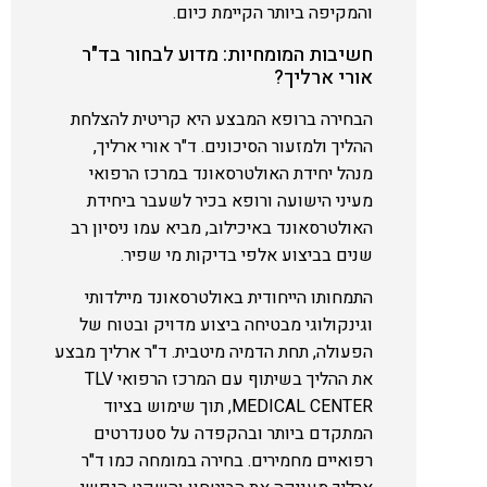
והמקיפה ביותר הקיימת כיום.
חשיבות המומחיות: מדוע לבחור בד"ר
אורי ארליך?
הבחירה ברופא המבצע היא קריטית להצלחת
ההליך ולמזעור הסיכונים. ד"ר אורי ארליך,
מנהל יחידת האולטרסאונד במרכז הרפואי
מעיני הישועה ורופא בכיר לשעבר ביחידת
האולטרסאונד באיכילוב, מביא עמו ניסיון רב
שנים בביצוע אלפי בדיקות מי שפיר.
התמחותו הייחודית באולטרסאונד מיילדותי
וגינקולוגי מבטיחה ביצוע מדויק ובטוח של
הפעולה, תחת הדמיה מיטבית. ד"ר ארליך מבצע
את ההליך בשיתוף עם המרכז הרפואי TLV
MEDICAL CENTER, תוך שימוש בציוד
המתקדם ביותר ובהקפדה על סטנדרטים
רפואיים מחמירים. בחירה במומחה כמו ד"ר