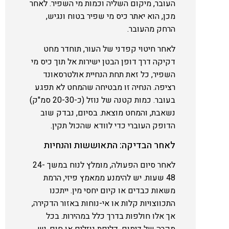
העובר, מיקום השליה וכמות מי השפיר. לאחר
מכן, הוא יאתר כיס מי שפיר בטוח ונגיש,
הרחק מהעובר.
לאחר חיטוי קפדני של העור, תוחדר מחט
דקיקה דרך דופן הבטן ישירות אל תוך כיס מי
השפיר, כל זאת תחת הנחיית אולטרסאונד
רציפה. הנחיה זו מבטיחה שהמחט לא תפגע
בעובר. כמות קטנה של נוזל (כ-20-30 סמ"ק)
נשאבת, והמחט מוצאת. בסיום, נבדק שוב
הדופק העוברי כדי לוודא שהכול תקין.
לאחר הבדיקה: התאוששות והנחיות
לאחר סיום הפעולה, מומלץ לנוח במשך 24-
48 שעות. יש להימנע ממאמץ פיזי, הרמת
משאות כבדים או קיום יחסי מין. ייתכנו
התכווצויות קלות או אי-נוחות באזור הדקירה,
אך אלו חולפות בדרך כלל במהירות. בכל
מקרה של דימום, דליפת נוזלים או חום, יש