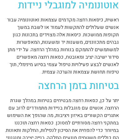
אוטונומיה למוגבלי ניידות
ראשית, כיסאות רחצה מקדמים עצמאות ואוטונומיה עבור
אנשים שעלולים להתקשות לעמוד או לשבת במשך
תקופות ממושכות. כיסאות אלה מצוידים בתכונות כגון
גבהים מתכווננים, משענות יד ומשענות, המאפשרות
למשתמשים להתמקם בנוחות במהלך הרחצה. על ידי מתן
סידור ישיבה יציב ומאובטח, כסאות רחצה מאפשרים
לאנשים לבצע פעילויות טיפול עצמי בסיוע מינימלי, תוך
טיפוח תחושת עצמאות והערכה עצמית.
בטיחות בזמן הרחצה
יתר על כן, כסאות רחצה מבטיחים בטיחות במהלך שגרת
הרחצה. אנשים עם מוגבלות בניידות מתמודדים לרוב עם
אתגרים הקשורים באיזון ויציבות, מה שהופך את השימוש
במתקני רחצה מסורתיים למסוכן. כסאות רחצה תוכננו
במיוחד כדי להפחית את הסיכון לנפילות, החלקות ותאונות.
הם כוללים משטחים מונעים החלקה, בנייה יציבה ומנגנוני