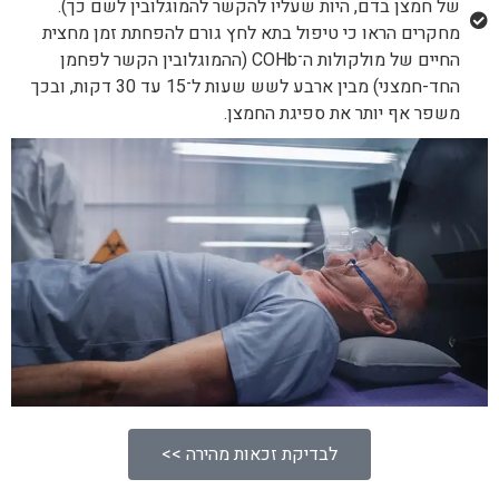
של חמצן בדם, היות שעליו להקשר להמוגלובין לשם כך).
מחקרים הראו כי טיפול בתא לחץ גורם להפחתת זמן מחצית
החיים של מולקולות ה־COHb (ההמוגלובין הקשר לפחמן
החד-חמצני) מבין ארבע לשש שעות ל־15 עד 30 דקות, ובכך
משפר אף יותר את ספיגת החמצן.
לבדיקת זכאות מהירה >>