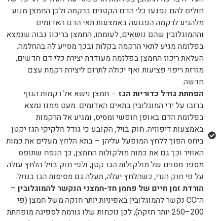
חולים להם נפגעו כלי הדם הקטנים ברקמה ולכן החמצן מנוע
מלהגיע לרקמה הפגועה באמצעות תאי הדם האדומים
וההמוגלובין שהם נושאים, לעומתו, החמצן בריכוז גבוה שנמצא
בפלזמה מגיע לתאי הרקמה בקלות ובכך מסייע לה בהחלמה.
העלאת ריכוז החמצן בפלזמה מעודדת יצירת כלי דם חדשים,
מזרזת ריפוי פציעות ואף יכולה לתרום ליצירת רקמת עצם
חדשה.
הפחתת גודל כדוריות הגז
– חמצן נישא אל רקמות הגוף
ברובו על ידי המוגלובין בתאים האדומים. מעט ממנו נמצא
בפלזמת הדם באופן חופשי ומסיס, ומגיע אל הרקמות
באמצעות דיפוזיה. חוק בויל, הקובע כי גודל חלקיקי הגז יקטן
ביחס הפוך ללחץ המופעל עליהן – בתא הלחץ מעלים את כמות
האוויר וכך גם את כמות מולקולות החמצן, כך הנפח שתופס
מספר מסוים של מולקולות הגז קטן, ולפי חוק בויל הלחץ עולה.
על פי חוק הנרי, כשהלחץ יעלה, תעלה גם מסיסות הגז בנוזל.
הורדת זמן חיים של פחמן חד-חמצני הנקשר להמוגלובין
–
ה־CO נקשר להמוגלובין באפיניות יותר חזקה משל חמצן (פי
200–250 יותר חזקה), לכן נוכחות שלו גורמת לספיגה מופחתת