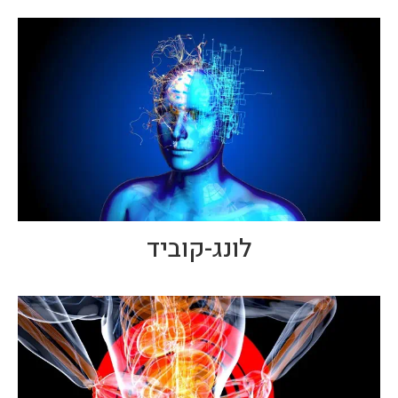
לונג-קוביד