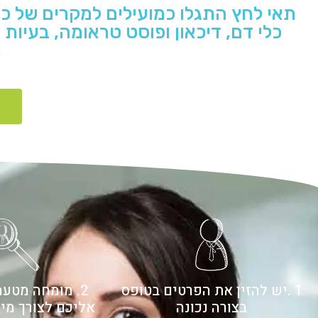
תאי לחץ התגלו כמועילים למקרים של כאב
כלי דם, דיכאון ופוסט טראומה, בעיות ק
ת
א
1 .יש להזין את הפרטים בטופס
2. מומחה מטע
בצורה נכונה
אליכם לצורך מי