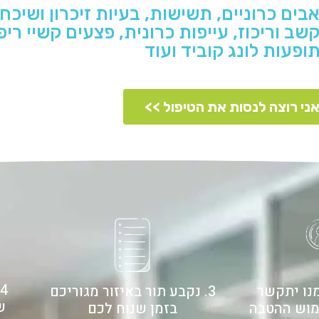
ים כרוניים, תשישות, בעיות זיכרון ושיכחה
שב וריכוז, עייפות כרונית, פצעים קשיי ריפ
ופעות לונג קוביד ועוד
ני רוצה לנסות את הטיפול >>
מנו יתקשר
3. נקבע תור באיזור מגוריכם
ש
מוש ההטבה
בזמן שנוח לכם